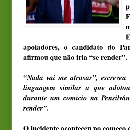
p
F
m
apoiadores, o candidato do Par
afirmou que não iria “se render”.
“Nada vai me atrasar”, escreveu
linguagem similar a que adotou
durante um comício na Pensilvâ
render”.
O incidente aconteceu no começo 