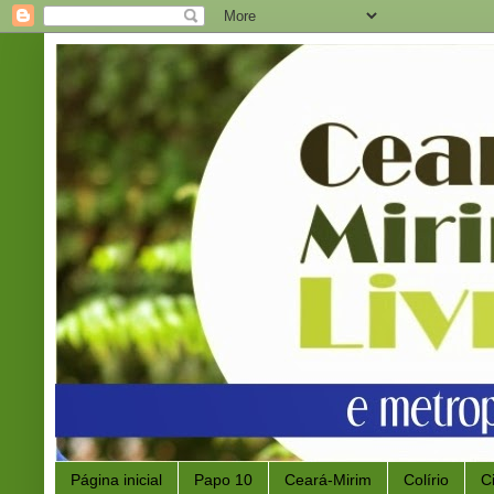
Página inicial
Papo 10
Ceará-Mirim
Colírio
C