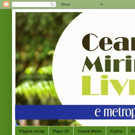
Página inicial
Papo 10
Ceará-Mirim
Colírio
C