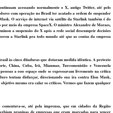
continuam acessando normalmente o X, antigo Twitter, até pelo
edores com operação no Brasil ter acatado a ordem de suspender
Musk. O serviço de internet via satélite da Starlink também é do
do por meio da empresa SpaceX. O ministro Alexandre de Moraes,
minou a suspensão do X após a rede social descumprir decisões
iberou a Starlink pra todo mundo até que as contas da empresa
sil às cinco ditaduras que dotaram medida idêntica. A pretexto
Norte, China, Cuba, Irã, Mianmar, Turcomenistão e Venezuela
pessoas a esse espaço onde se expressavam livremente na crítica
duro tentam disfarçar, direcionando sua ira contra Elon Musk,
 objetivo mesmo era calar os críticos. Vermes que fazem qualquer
comentava-se, até pela imprensa, que em cidades da Região
recebiam propinas de empresas que eram marcadas para vencer