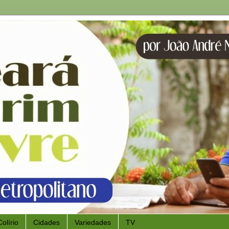
Colírio
Cidades
Variedades
TV