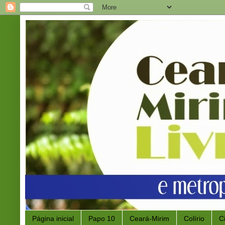
Página inicial
Papo 10
Ceará-Mirim
Colírio
C