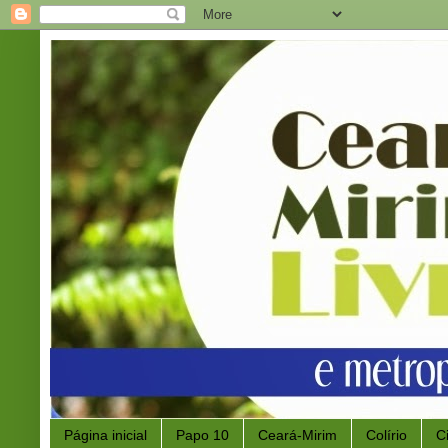
Página inicial
Papo 10
Ceará-Mirim
Colírio
C