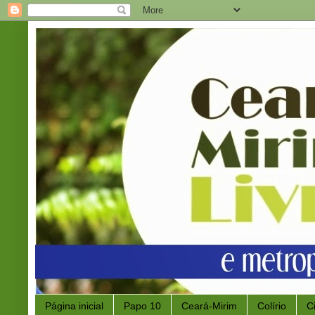
Página inicial
Papo 10
Ceará-Mirim
Colírio
C