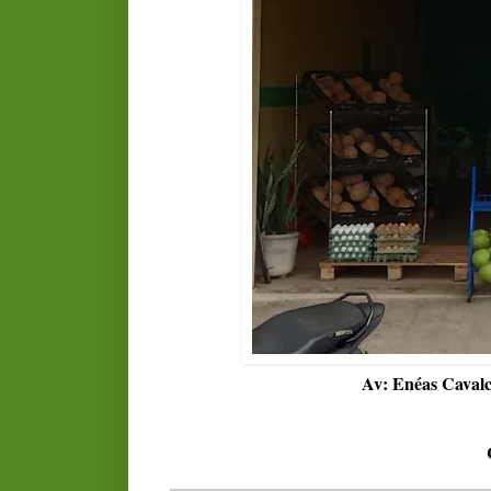
Av: Enéas Cavalc