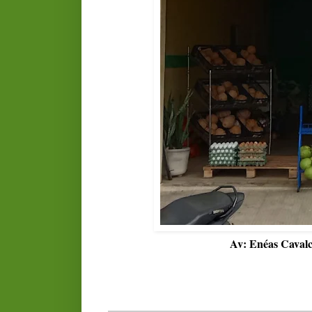
Av: Enéas Cavalc