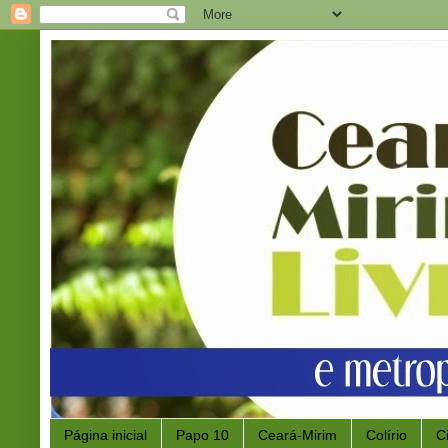
Página inicial
Papo 10
Ceará-Mirim
Colírio
C