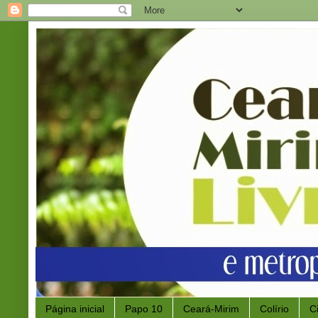
Página inicial
Papo 10
Ceará-Mirim
Colírio
C