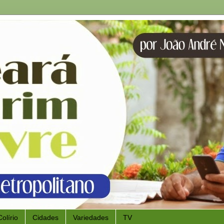
Colírio
Cidades
Variedades
TV