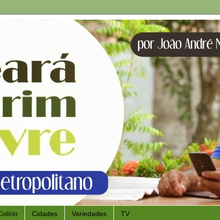
Colírio
Cidades
Variedades
TV