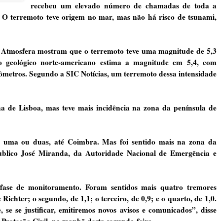
recebeu um elevado número de chamadas de toda a
. O terremoto teve origem no mar, mas não há risco de tsunami,
a Atmosfera mostram que o terremoto teve uma magnitude de 5,3
ço geológico norte-americano estima a magnitude em 5,4, com
ômetros. Segundo a SIC Notícias, um terremoto dessa intensidade
na de Lisboa, mas teve mais incidência na zona da península de
 uma ou duas, até Coimbra. Mas foi sentido mais na zona da
Publico José Miranda, da Autoridade Nacional de Emergência e
fase de monitoramento. Foram sentidos mais quatro tremores
Richter; o segundo, de 1,1; o terceiro, de 0,9; e o quarto, de 1,0.
e se justificar, emitiremos novos avisos e comunicados”, disse
roteção Civil, na manhã desta segunda-feira.