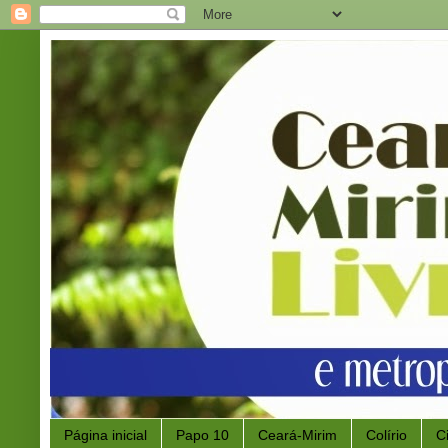
Página inicial
Papo 10
Ceará-Mirim
Colírio
C