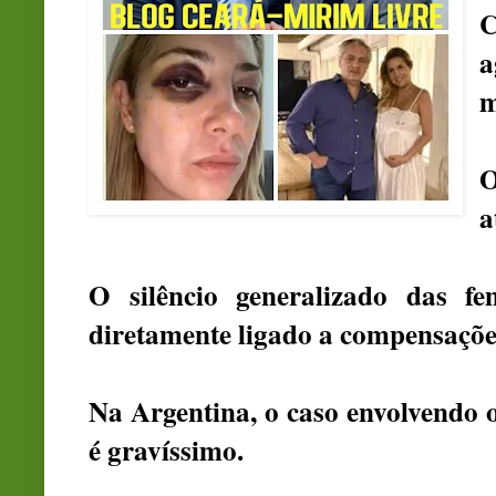
C
a
m
O
a
O silêncio generalizado das fe
diretamente ligado a compensações
Na Argentina, o caso envolvendo 
é gravíssimo.