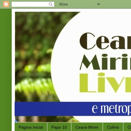
Página inicial
Papo 10
Ceará-Mirim
Colírio
C