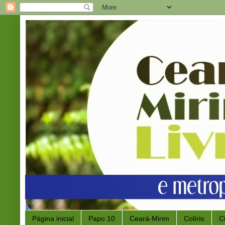
Página inicial
Papo 10
Ceará-Mirim
Colírio
C