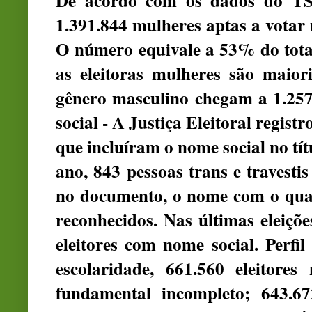
De acordo com os dados do TS
1.391.844 mulheres aptas a votar 
O número equivale a 53% do total 
as eleitoras mulheres são maior
gênero masculino chegam a 1.25
social - A Justiça Eleitoral regis
que incluíram o nome social no títu
ano, 843 pessoas trans e travest
no documento, o nome com o qual 
reconhecidos. Nas últimas eleiçõ
eleitores com nome social. Perfi
escolaridade, 661.560 eleitor
fundamental incompleto; 643.6