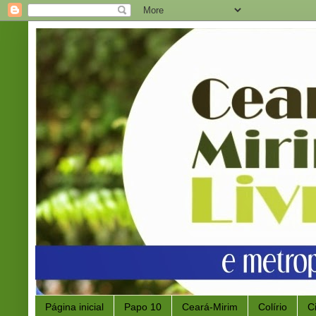
Página inicial
Papo 10
Ceará-Mirim
Colírio
C