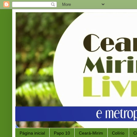
Página inicial
Papo 10
Ceará-Mirim
Colírio
C