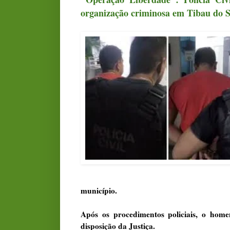
organização criminosa em Tibau do S
município.
Após os procedimentos policiais, o hom
disposição da Justiça.