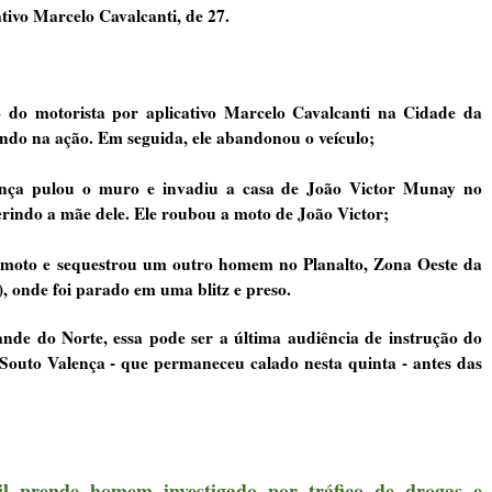
tivo Marcelo Cavalcanti, de 27.
o do motorista por aplicativo Marcelo Cavalcanti na Cidade da
ndo na ação. Em seguida, ele abandonou o veículo;
lença
pulou o muro e invadiu a casa de João Victor Munay no
erindo a mãe dele. Ele roubou a moto de João Victor;
moto e s
equestrou um outro homem no Planalto
, Zona Oeste da
), onde foi parado em uma blitz e preso
.
nde do Norte, essa pode ser a última audiência de instrução do
 Souto Valença - que permaneceu calado nesta quinta - antes das
il prende homem investigado por tráfico de drogas e