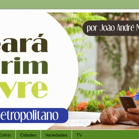
Colírio
Cidades
Variedades
TV