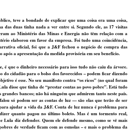
público, teve a bondade de explicar que uma coisa era uma coisa,
a das duas tinha nada a ver entre si. Segundo ele, as 17 visitas
zeram ao Ministério das Minas e Energia não têm relação com a
tério elaborou em favor da empresa. Foi tudo uma coincidência,
narrativa oficial, foi que a J&F fechou o negócio de compra das
ogo após a apresentação da medida provisória em seu benefício.
, é que o dinheiro necessário para isso tudo não caiu da árvore.
so do cidadão para o bolso dos favorecidos – podem ficar dizendo
bjetivo é esse. No seu manifesto contra “os ricos” (no qual foram
ula disse que tinha de “prestar contas ao povo pobre”. Está tudo
dos grandes bancos; não há ninguém que admirem tanto neste país.
alou só podem ser as contas de luz — são elas que terão de ser
para ajudar a vida da J&F. Conta de luz nunca é problema para
 dizer quanto pagou no último boleto. Mas é um tormento real,
ue Lula diz defender. Quem ele defende mesmo, como se vê mais
s pobres de verdade ficam com as esmolas – e mais o problema da