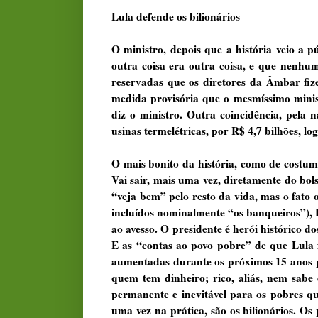
Lula defende os bilionários
O ministro, depois que a história veio a 
outra coisa era outra coisa, e que nenhum
reservadas que os diretores da Âmbar fi
medida provisória que o mesmíssimo minis
diz o ministro. Outra coincidência, pela 
usinas termelétricas, por R$ 4,7 bilhões, l
O mais bonito da história, como de costume
Vai sair, mais uma vez, diretamente do bol
“veja bem” pelo resto da vida, mas o fato o
incluídos nominalmente “os banqueiros”), L
ao avesso. O presidente é herói histórico 
E as “contas ao povo pobre” de que Lula f
aumentadas durante os próximos 15 anos 
quem tem dinheiro; rico, aliás, nem sabe
permanente e inevitável para os pobres q
uma vez na prática, são os bilionários. O