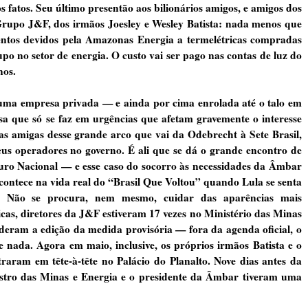
 fatos. Seu último presentão aos bilionários amigos, e amigos dos
Grupo J&F, dos irmãos Joesley e Wesley Batista: nada menos que
tos devidos pela Amazonas Energia a termelétricas compradas
 no setor de energia. O custo vai ser pago nas contas de luz do
nos.
 uma empresa privada — e ainda por cima enrolada até o talo em
sa que só se faz em urgências que afetam gravemente o interesse
s amigas desse grande arco que vai da Odebrecht à Sete Brasil,
eus operadores no governo. É ali que se dá o grande encontro de
souro Nacional — e esse caso do socorro às necessidades da Âmbar
ontece na vida real do “Brasil Que Voltou” quando Lula se senta
s. Não se procura, nem mesmo, cuidar das aparências mais
icas, diretores da J&F estiveram 17 vezes no Ministério das Minas
deram a edição da medida provisória — fora da agenda oficial, o
nada. Agora em maio, inclusive, os próprios irmãos Batista e o
raram em tête-à-tête no Palácio do Planalto. Nove dias antes da
istro das Minas e Energia e o presidente da Âmbar tiveram uma