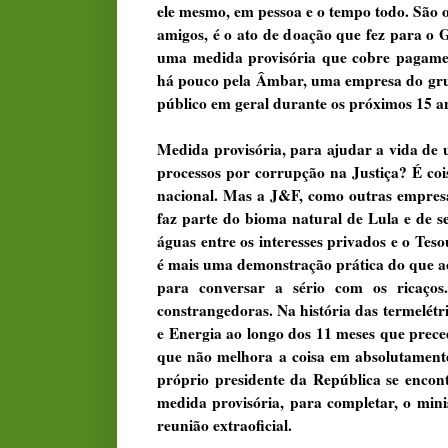
ele mesmo, em pessoa e o tempo todo. São os
amigos, é o ato de doação que fez para o 
uma medida provisória que cobre pagamen
há pouco pela Âmbar, uma empresa do grupo
público em geral durante os próximos 15 a
Medida provisória, para ajudar a vida de
processos por corrupção na Justiça? É coi
nacional. Mas a J&F, como outras empresa
faz parte do bioma natural de Lula e de s
águas entre os interesses privados e o Te
é mais uma demonstração prática do que ac
para conversar a sério com os ricaço
constrangedoras. Na história das termelétr
e Energia ao longo dos 11 meses que prece
que não melhora a coisa em absolutamente 
próprio presidente da República se encont
medida provisória, para completar, o min
reunião extraoficial.