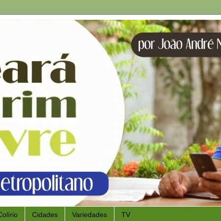
Colírio
Cidades
Variedades
TV