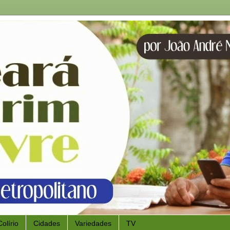
Colírio
Cidades
Variedades
TV