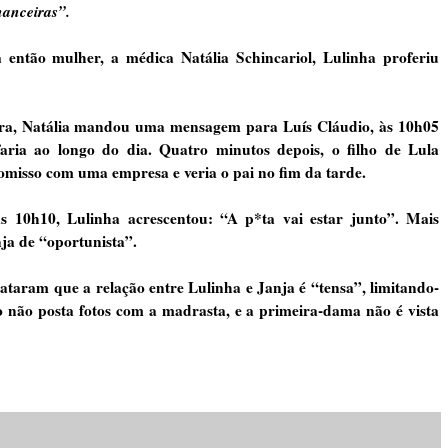
nanceiras”.
tão mulher, a médica Natália Schincariol, Lulinha proferiu
ira, Natália mandou uma mensagem para Luís Cláudio, às 10h05
ria ao longo do dia. Quatro minutos depois, o filho de Lula
misso com uma empresa e veria o pai no fim da tarde.
s 10h10, Lulinha acrescentou: “A p*ta vai estar junto”. Mais
ja de “oportunista”.
lataram que a relação entre Lulinha e Janja é “tensa”, limitando-
ado não posta fotos com a madrasta, e a primeira-dama não é vista