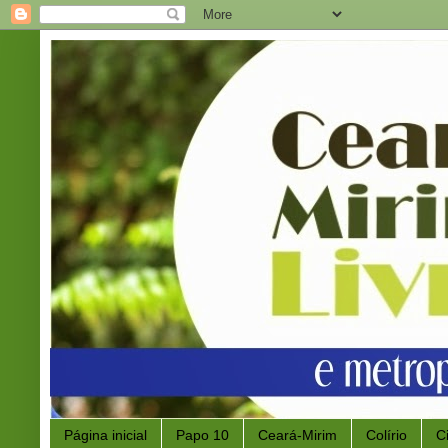
Página inicial
Papo 10
Ceará-Mirim
Colírio
C