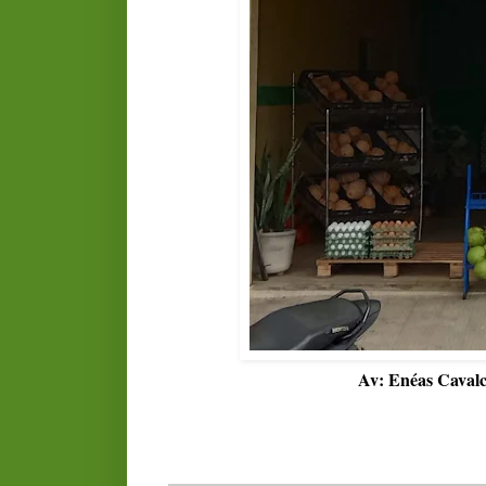
Av: Enéas Cavalc