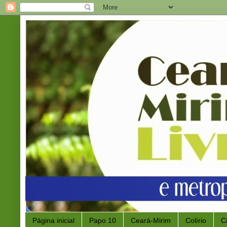
Página inicial
Papo 10
Ceará-Mirim
Colírio
C