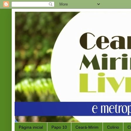
Página inicial
Papo 10
Ceará-Mirim
Colírio
C