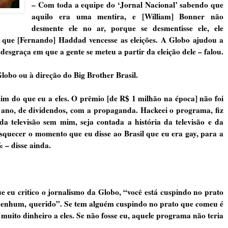
– Com toda a equipe do ‘Jornal Nacional’ sabendo que
aquilo era uma mentira, e [William] Bonner não
desmente ele no ar, porque se desmentisse ele, ele
a que [Fernando] Haddad vencesse as eleições. A Globo ajudou a
esgraça em que a gente se meteu a partir da eleição dele – falou.
lobo ou à direção do Big Brother Brasil.
m do que eu a eles. O prêmio [de R$ 1 milhão na época] não foi
ano, de dividendos, com a propaganda. Hackeei o programa, fiz
 da televisão sem mim, seja contada a história da televisão e da
squecer o momento que eu disse ao Brasil que eu era gay, para a
% – disse ainda.
 eu critico o jornalismo da Globo, “você está cuspindo no prato
nenhum, querido”. Se tem alguém cuspindo no prato que comeu é
muito dinheiro a eles. Se não fosse eu, aquele programa não teria