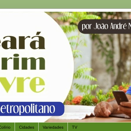
Colírio
Cidades
Variedades
TV