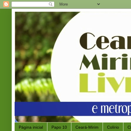
Página inicial
Papo 10
Ceará-Mirim
Colírio
C