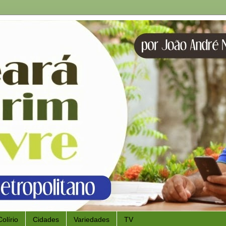
Colírio
Cidades
Variedades
TV