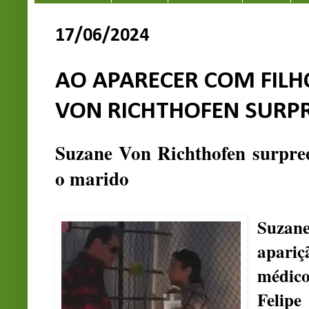
17/06/2024
AO APARECER COM FILH
VON RICHTHOFEN SURP
Suzane Von Richthofen surpree
o marido
Suzan
apariç
médic
Felip