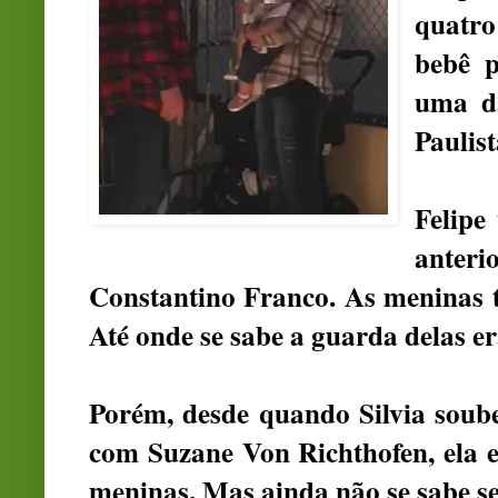
quatro
bebê p
uma da
Paulist
Felipe
anter
Constantino Franco. As meninas tê
Até onde se sabe a guarda delas er
Porém, desde quando Silvia soube
com
Suzane Von Richthofen
, ela
meninas. Mas ainda não se sabe se