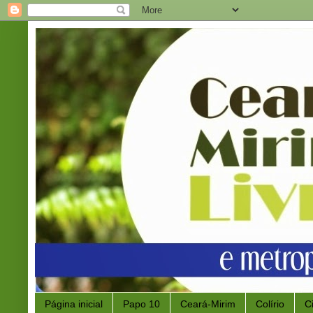
Página inicial
Papo 10
Ceará-Mirim
Colírio
C