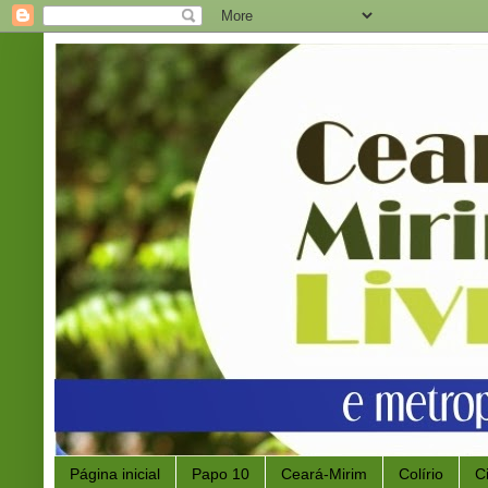
Página inicial
Papo 10
Ceará-Mirim
Colírio
C