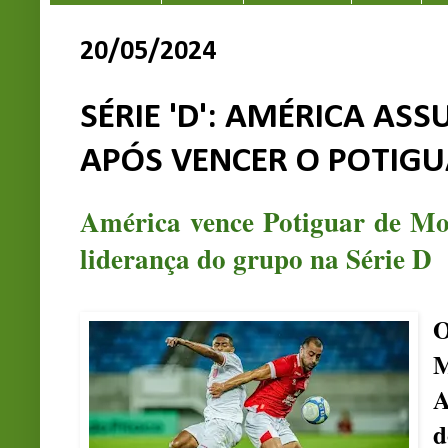
20/05/2024
SÉRIE 'D': AMÉRICA AS
APÓS VENCER O POTIG
América vence Potiguar de Mos
liderança do grupo na Série D
O
M
A
d