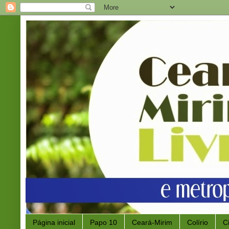
Página inicial
Papo 10
Ceará-Mirim
Colírio
C