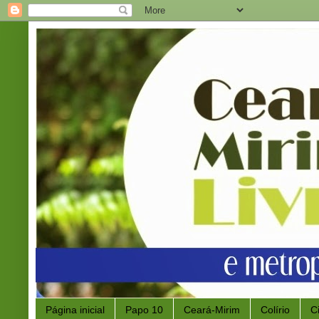
Página inicial
Papo 10
Ceará-Mirim
Colírio
C