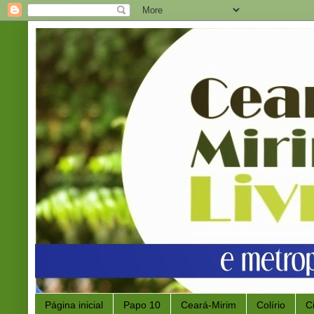
Página inicial
Papo 10
Ceará-Mirim
Colírio
C