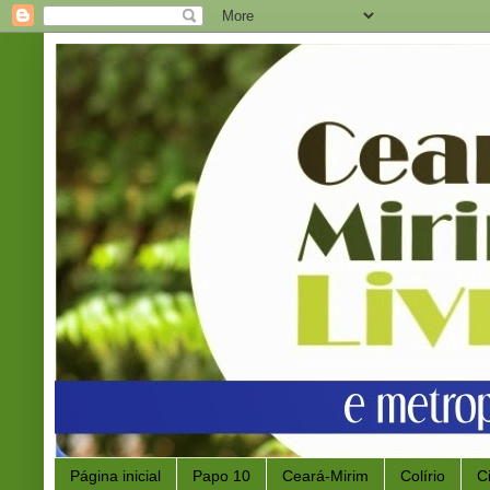
Página inicial
Papo 10
Ceará-Mirim
Colírio
C