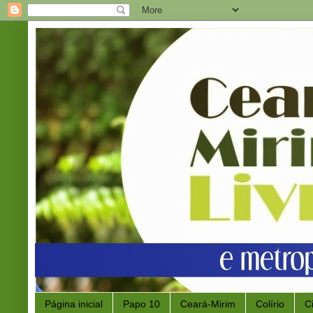
Página inicial
Papo 10
Ceará-Mirim
Colírio
C