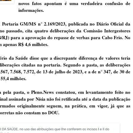
novos fatos apontam é uma verdadeira confusão de
informações.
a Portaria GM/MS n° 2.169/2023, publicada no Diário Oficial da
 passado, cita quatro deliberações da Comissão Intergestores
B/RJ) para a aprovação do repasse de verbas para Cabo Frio. No
am apenas R$ 4,6 milhões.
io da Saúde disse que a discrepante diferença de valores teria
berações citadas na portaria. Segundo a pasta, as deliberações
.567
,
7.568
,
7.572
, de 13 de julho de 2023, e a de n°
347
, de 30 de
55,4 milhões.
 pela pasta, o Pleno.News constatou, em levantamento feito no
inal assinada por Nísia não foi retificada até a data da publicação
ormados originalmente seguem, na prática, em vigor, já que as
 corretas não constam no DOU.