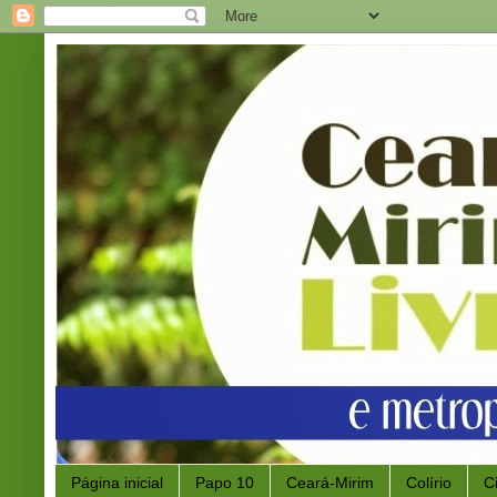
Página inicial
Papo 10
Ceará-Mirim
Colírio
C