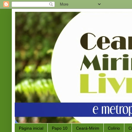
Página inicial
Papo 10
Ceará-Mirim
Colírio
C