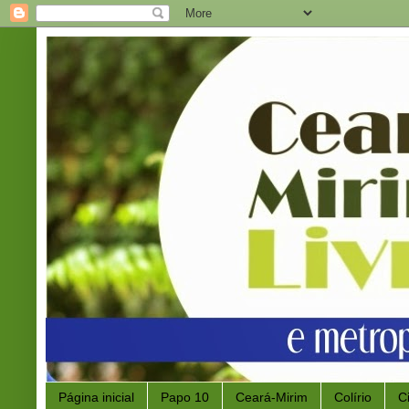
Página inicial
Papo 10
Ceará-Mirim
Colírio
C