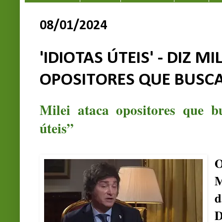
08/01/2024
'IDIOTAS ÚTEIS' - DIZ M
OPOSITORES QUE BUSC
Milei ataca opositores que b
úteis”
O
M
d
D