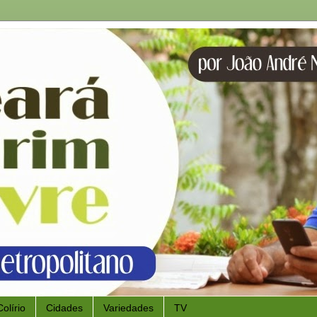
Colírio
Cidades
Variedades
TV