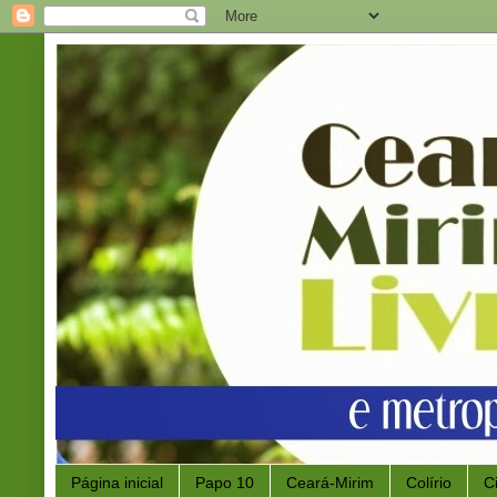
Página inicial
Papo 10
Ceará-Mirim
Colírio
C