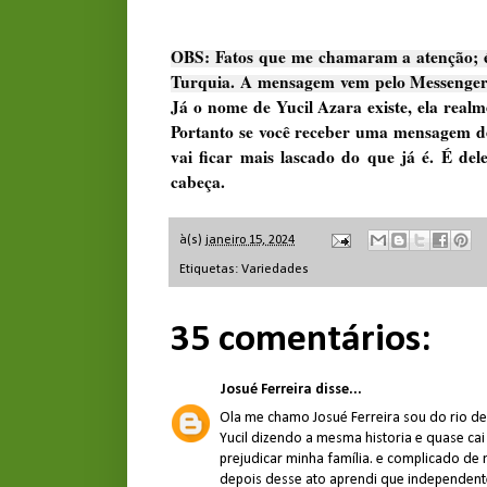
OBS: Fatos que me chamaram a atenção; é
Turquia. A mensagem vem pelo Messenge
Já o nome de Yucil Azara existe, ela real
Portanto se você receber uma mensagem des
vai ficar mais lascado do que já é. É del
cabeça.
à(s)
janeiro 15, 2024
Etiquetas:
Variedades
35 comentários:
Josué Ferreira
disse...
Ola me chamo Josué Ferreira sou do rio de
Yucil dizendo a mesma historia e quase ca
prejudicar minha família. e complicado de
depois desse ato aprendi que independente