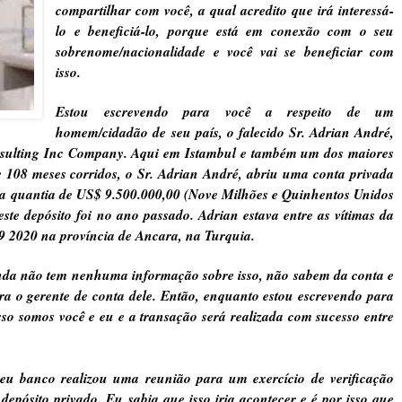
compartilhar com você, a qual acredito que irá interessá-
lo e beneficiá-lo, porque está em conexão com o seu
sobrenome/nacionalidade e você vai se beneficiar com
isso.
Estou escrevendo para você a respeito de um
homem/cidadão de seu país, o falecido Sr. Adrian André,
nsulting Inc Company. Aqui em Istambul e também um dos maiores
 108 meses corridos, o Sr. Adrian André, abriu uma conta privada
u a quantia de US$ 9.500.000,00 (Nove Milhões e Quinhentos Unidos
ste depósito foi no ano passado. Adrian estava entre as vítimas da
9 2020 na província de Ancara, na Turquia.
nda não tem nenhuma informação sobre isso, não sabem da conta e
era o gerente de conta dele. Então, enquanto estou escrevendo para
so somos você e eu e a transação será realizada com sucesso entre
u banco realizou uma reunião para um exercício de verificação
depósito privado. Eu sabia que isso iria acontecer e é por isso que