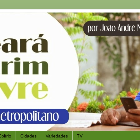
Colírio
Cidades
Variedades
TV