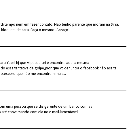
rdi tempo nem em fazer contato. Não tenho parente que moram na Síria.
Já bloqueei de cara. Faça o mesmo! Abraço!
ra Yucel hj que vi pesquisei e encontrei aqui a mesma
o essa tentativa de golpe,pior que vc denuncia o facebook não aceita
ho,espero que não me encontrem mais...
com uma pessoa que se diz gerente de um banco com as
tô até conversando com ela no e mail.lamentavel