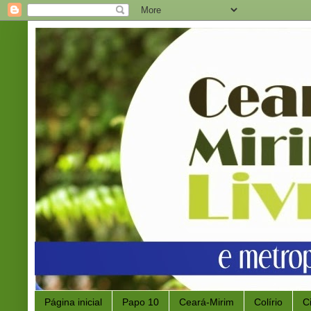
Página inicial
Papo 10
Ceará-Mirim
Colírio
C