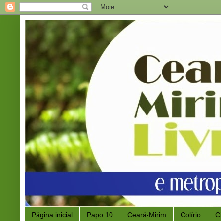
Página inicial
Papo 10
Ceará-Mirim
Colírio
C