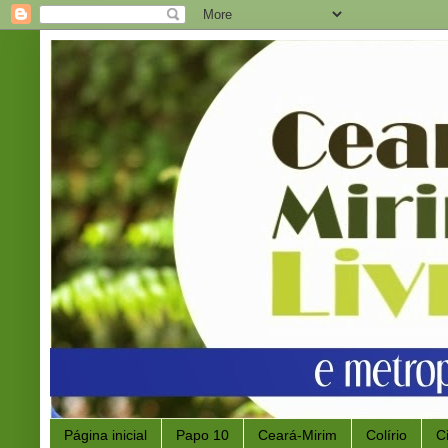
Página inicial
Papo 10
Ceará-Mirim
Colírio
C