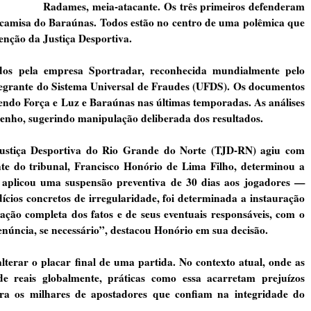
Radames, meia-atacante. Os três primeiros defenderam
 camisa do Baraúnas. Todos estão no centro de uma polêmica que
rvenção da Justiça Desportiva.
ados pela empresa Sportradar, reconhecida mundialmente pelo
tegrante do Sistema Universal de Fraudes (UFDS). Os documentos
vendo Força e Luz e Baraúnas nas últimas temporadas. As análises
enho, sugerindo manipulação deliberada dos resultados.
 Justiça Desportiva do Rio Grande do Norte (TJD-RN) agiu com
nte do tribunal, Francisco Honório de Lima Filho, determinou a
e aplicou uma suspensão preventiva de 30 dias aos jogadores —
ícios concretos de irregularidade, foi determinada a instauração
gação completa dos fatos e de seus eventuais responsáveis, com o
denúncia, se necessário”, destacou Honório em sua decisão.
lterar o placar final de uma partida. No contexto atual, onde as
e reais globalmente, práticas como essa acarretam prejuízos
ara os milhares de apostadores que confiam na integridade do