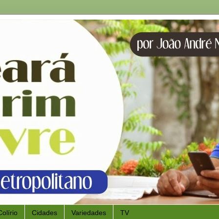
Colírio
Cidades
Variedades
TV