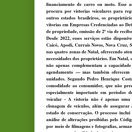
financiamento de carro ou moto. Esse 
procura por vistorias veiculares para r
outros estados brasileiros, os proprietá
vitorias em Empresas Credenciadas ao Detr
de propriedade, emissão de 2ª via de recib
Desde 2022, esses serviços estão disponí
Caicó, Apodi, Currais Novos, Nova Cruz, 
nas quatro zonas de Natal, oferecendo at
necessidades dos proprietários. Em Natal, 
não apenas complementam a capacidade 
agendamento — mas também oferecem ate
unidades. Segundo Pedro Henrique Costa
comodidade ao consumidor, que não preci
especialmente importante em períodos d
veicular - A vistoria não é apenas uma f
clonagem de veículos, além de assegurar
estado de conservação. O processo inclui 
análise de alterações proibidas pelo Códi
por meio de filmagens e fotografias, arma