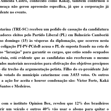
e Almeida Castro, conhecido como Kakay, também confirmou o
eaça não gerou apreensão específica, já que a corporação já
dente no evento.
Catarina (TRE-SC) recebeu um pedido de cassação da candidatura
adores eleitos pelo Partido Liberal (PL) em Balneário Camboriú
imo domingo (15) às vésperas da diplomação, que ocorreu nesta
a coligação PT-PV-PCdoB acusa o PL de suposta fraude na cota de
mo “laranjas” para garantir os cargos, que estão sendo ocupados
ênia, está evidente que as candidatas não receberam o mesmo
os materiais necessários para efetivação dos objetivos precípuos
diz trecho da argumentação petista. Filho do ex-presidente Jair
is votado do município catarinense com 3.033 votos. Os outros
a ação for aceita e houver condenação são: Victor Forte, Kaká
Santos e Medeiros.
 com o instituto Opinion Box, revelou que 12% dos brasileiros
irir um veículo e outros 40% vão usar o abono para quitar o