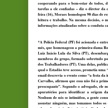
cooperando para o bem-estar de todos, 
tarefas a ele confiadas – diz o diretor da
feira (16), Moraes homologou 98 dias de r
leitura e trabalho. Na mesma decisão, o 
informações atualizadas sobre a conduta carc
*A Polícia Federal (PF) foi acionada e entr
mês, que homenageou a primeira-dama Rosâ
Luiz Inácio Lula da Silva (PT), desembar
membros do grupo, formado sobretudo por
dos Trabalhadores (PT). Uma delas, public
qual o Estadão teve acesso, prometia uma 
email descrevia o evento como “a festa da
Carvalho, afirmou que essa não foi a prim
preocupante”. Segundo o advogado, ele m
apuratórios para identificar a origem 
Nenhum de nós se intimidou, a gente conse
assustar ninguém, mas tomamos todos os