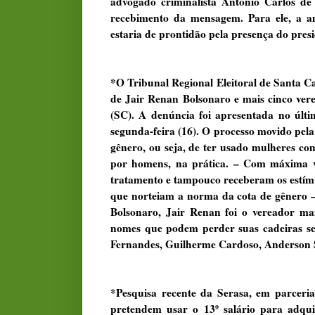
advogado criminalista Antônio Carlos d
recebimento da mensagem. Para ele, a am
estaria de prontidão pela presença do presi
*O Tribunal Regional Eleitoral de Santa 
de Jair Renan Bolsonaro e mais cinco vere
(SC). A denúncia foi apresentada no últ
segunda-feira (16). O processo movido pel
gênero, ou seja, de ter usado mulheres co
por homens, na prática. – Com máxima v
tratamento e tampouco receberam os estímul
que norteiam a norma da cota de gênero – 
Bolsonaro, Jair Renan foi o vereador ma
nomes que podem perder suas cadeiras se 
Fernandes, Guilherme Cardoso, Anderson 
*Pesquisa recente da Serasa, em parceria
pretendem usar o 13º salário para adqu