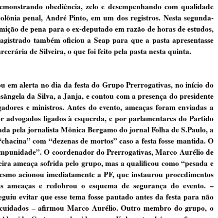
demonstrando obediência, zelo e desempenhando com qualidade
 colônia penal, André Pinto, em um dos registros. Nesta segunda-
emição de pena para o ex-deputado em razão de horas de estudos,
magistrado também oficiou a Seap para que a pasta apresentasse
erária de Silveira, o que foi feito pela pasta nesta quinta.
ou em alerta no dia da festa do Grupo Prerrogativas, no início do
ngela da Silva, a Janja, e contou com a presença do presidente
gadores e ministros. Antes do evento, ameaças foram enviadas a
 advogados ligados à esquerda, e por parlamentares do Partido
ada pela jornalista Mônica Bergamo do jornal Folha de S.Paulo, a
“chacina” com “dezenas de mortos” caso a festa fosse mantida. O
 impunidade”. O coordenador do Prerrogativas, Marco Aurélio de
eira ameaça sofrida pelo grupo, mas a qualificou como “pesada e
esmo acionou imediatamente a PF, que instaurou procedimentos
das ameaças e redobrou o esquema de segurança do evento. –
guiu evitar que esse tema fosse pautado antes da festa para não
 cuidados – afirmou Marco Aurélio. Outro membro do grupo, o