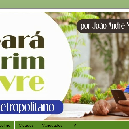
Colírio
Cidades
Variedades
TV