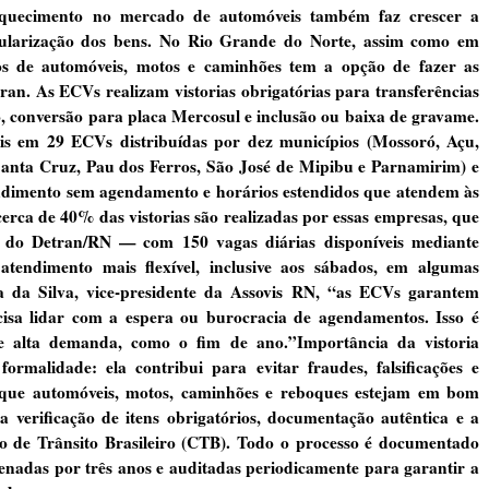
aquecimento no mercado de automóveis também faz crescer a
egularização dos bens. No Rio Grande do Norte, assim como em
rios de automóveis, motos e caminhões tem a opção de fazer as
an. As ECVs realizam vistorias obrigatórias para transferências
o, conversão para placa Mercosul e inclusão ou baixa de gravame.
veis em 29 ECVs distribuídas por dez municípios (Mossoró, Açu,
Santa Cruz, Pau dos Ferros, São José de Mipibu e Parnamirim) e
endimento sem agendamento e horários estendidos que atendem às
cerca de 40% das vistorias são realizadas por essas empresas, que
do Detran/RN — com 150 vagas diárias disponíveis mediante
ndimento mais flexível, inclusive aos sábados, em algumas
 da Silva, vice-presidente da Assovis RN, “as ECVs garantem
sa lidar com a espera ou burocracia de agendamentos. Isso é
e alta demanda, como o fim de ano.”Importância da vistoria
ormalidade: ela contribui para evitar fraudes, falsificações e
 que automóveis, motos, caminhões e reboques estejam em bom
a verificação de itens obrigatórios, documentação autêntica e a
go de Trânsito Brasileiro (CTB). Todo o processo é documentado
zenadas por três anos e auditadas periodicamente para garantir a