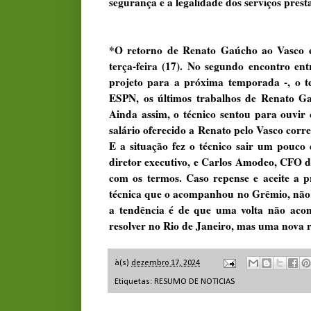
segurança e a legalidade dos serviços prest
*O retorno de Renato Gaúcho ao Vasco es
terça-feira (17). No segundo encontro ent
projeto para a próxima temporada -, o t
ESPN, os últimos trabalhos de Renato Ga
Ainda assim, o técnico sentou para ouvir
salário oferecido a Renato pelo Vasco cor
E a situação fez o técnico sair um pouc
diretor executivo, e Carlos Amodeo, CFO do
com os termos. Caso repense e aceite a p
técnica que o acompanhou no Grêmio, não ap
a tendência é de que uma volta não acon
resolver no Rio de Janeiro, mas uma nova 
à(s)
dezembro 17, 2024
Etiquetas:
RESUMO DE NOTICIAS