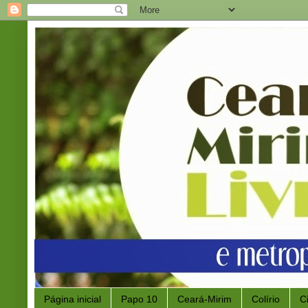
Página inicial
Papo 10
Ceará-Mirim
Colírio
C