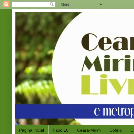
Página inicial
Papo 10
Ceará-Mirim
Colírio
C