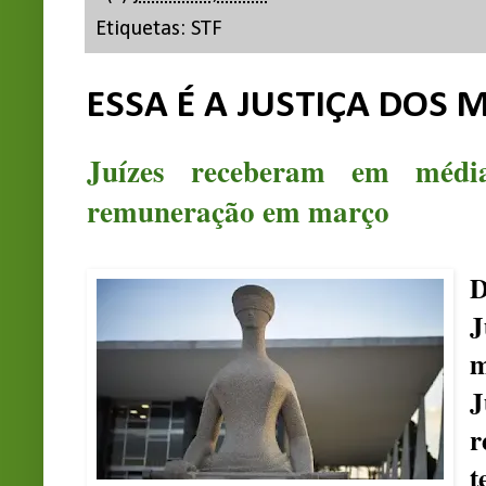
Etiquetas:
STF
ESSA É A JUSTIÇA DOS
Juízes receberam em méd
remuneração em março
D
J
m
J
r
t