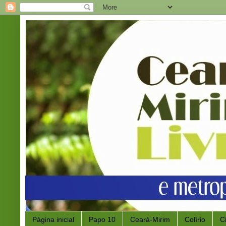
Página inicial
Papo 10
Ceará-Mirim
Colírio
C