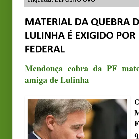
Etiquetas:
DEPÓSITO OVO
MATERIAL DA QUEBRA D
LULINHA É EXIGIDO PO
FEDERAL
Mendonça cobra da PF mater
amiga de Lulinha
M
F
q